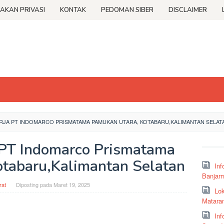
JAKAN PRIVASI
KONTAK
PEDOMAN SIBER
DISCLAIMER
JA PT INDOMARCO PRISMATAMA PAMUKAN UTARA, KOTABARU,KALIMANTAN SELAT
PT Indomarco Prismatama
tabaru,Kalimantan Selatan
Inf
Banjar
at
Diposting pada
Maret 19, 2025
Lok
Matara
Inf