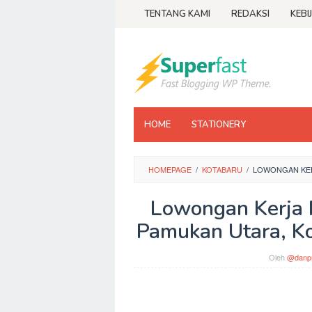
Loncat
TENTANG KAMI
REDAKSI
KEBI
ke
konten
HOME
STATIONERY
HOMEPAGE
/
KOTABARU
/
LOWONGAN KER
Lowongan Kerja 
Pamukan Utara, Ko
Oleh
@danpr