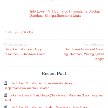
Info Loker PT Indomarco Prismatama Sibolga
Sambas, Sibolga,Sumatera Utara
Posting pada
Sibolga
Navigasi
Pos sebelumnya
Pos berikutnya
Info Loker Indomaret Group
Info Loker Indomaret Group
pos
Kesamben, Blitar,Jawa Timur
Nguntoronadi, Wonogiri,Jawa
Tengah
Recent Post
Info Loker PT Indomarco Banjarmasin Selatan,
Banjarmasin,Kalimantan Selatan
Loker Indomaret Sandubaya (Sandujaya), Mataram,Nusa Tenggara
Barat
Info Loker PT Indomarco Surian, Sumedang,Jawa Barat