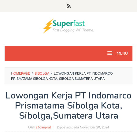
Loncat
ke
konten
MENU
HOMEPAGE
/
SIBOLGA
/
LOWONGAN KERJA PT INDOMARCO
PRISMATAMA SIBOLGA KOTA, SIBOLGA,SUMATERA UTARA
Lowongan Kerja PT Indomarco
Prismatama Sibolga Kota,
Sibolga,Sumatera Utara
Oleh
@danprat
Diposting pada
November 20, 2024