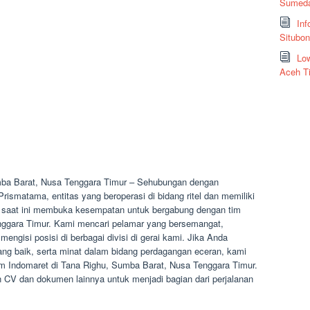
Sumeda
Inf
Situbo
Low
Aceh T
mba Barat, Nusa Tenggara Timur – Sehubungan dengan
smatama, entitas yang beroperasi di bidang ritel dan memiliki
ia, saat ini membuka kesempatan untuk bergabung dengan tim
nggara Timur. Kami mencari pelamar yang bersemangat,
mengisi posisi di berbagai divisi di gerai kami. Jika Anda
yang baik, serta minat dalam bidang perdagangan eceran, kami
im Indomaret di Tana Righu, Sumba Barat, Nusa Tenggara Timur.
 CV dan dokumen lainnya untuk menjadi bagian dari perjalanan