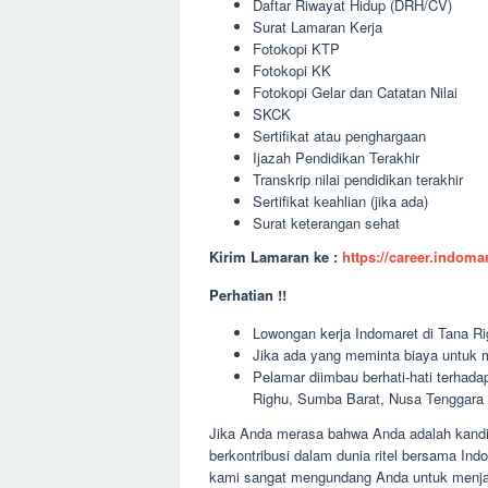
Daftar Riwayat Hidup (DRH/CV)
Surat Lamaran Kerja
Fotokopi KTP
Fotokopi KK
Fotokopi Gelar dan Catatan Nilai
SKCK
Sertifikat atau penghargaan
Ijazah Pendidikan Terakhir
Transkrip nilai pendidikan terakhir
Sertifikat keahlian (jika ada)
Surat keterangan sehat
Kirim Lamaran ke :
https://career.indom
Perhatian !!
Lowongan kerja Indomaret di Tana Ri
Jika ada yang meminta biaya untuk m
Pelamar diimbau berhati-hati terha
Righu, Sumba Barat, Nusa Tenggara 
Jika Anda merasa bahwa Anda adalah kandid
berkontribusi dalam dunia ritel bersama In
kami sangat mengundang Anda untuk menjad