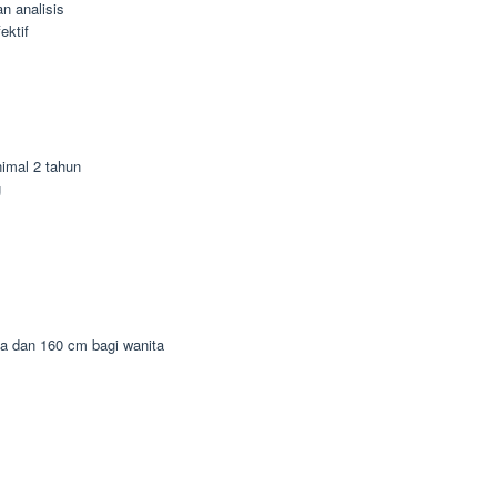
n analisis
ektif
imal 2 tahun
g
ia dan 160 cm bagi wanita