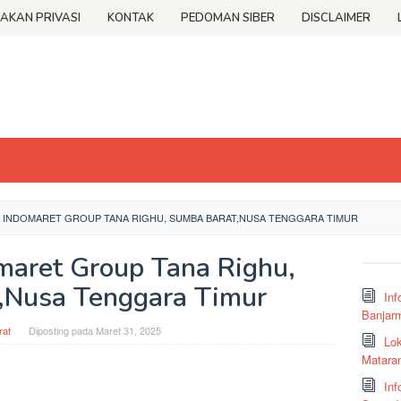
JAKAN PRIVASI
KONTAK
PEDOMAN SIBER
DISCLAIMER
 INDOMARET GROUP TANA RIGHU, SUMBA BARAT,NUSA TENGGARA TIMUR
omaret Group Tana Righu,
,Nusa Tenggara Timur
Inf
Banjar
at
Diposting pada
Maret 31, 2025
Lok
Matara
Inf