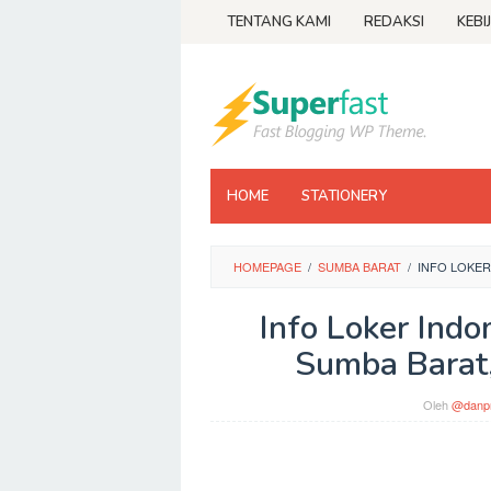
Loncat
TENTANG KAMI
REDAKSI
KEBI
ke
konten
HOME
STATIONERY
HOMEPAGE
/
SUMBA BARAT
/
INFO LOKER
Info Loker Ind
Sumba Barat
Oleh
@danpr