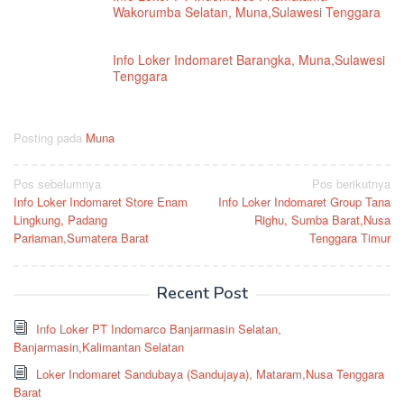
Wakorumba Selatan, Muna,Sulawesi Tenggara
Info Loker Indomaret Barangka, Muna,Sulawesi
Tenggara
Posting pada
Muna
Navigasi
Pos sebelumnya
Pos berikutnya
Info Loker Indomaret Store Enam
Info Loker Indomaret Group Tana
pos
Lingkung, Padang
Righu, Sumba Barat,Nusa
Pariaman,Sumatera Barat
Tenggara Timur
Recent Post
Info Loker PT Indomarco Banjarmasin Selatan,
Banjarmasin,Kalimantan Selatan
Loker Indomaret Sandubaya (Sandujaya), Mataram,Nusa Tenggara
Barat