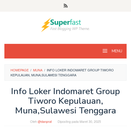
Loncat
ke
konten
MENU
HOMEPAGE
/
MUNA
/
INFO LOKER INDOMARET GROUP TIWORO
KEPULAUAN, MUNA,SULAWESI TENGGARA
Info Loker Indomaret Group
Tiworo Kepulauan,
Muna,Sulawesi Tenggara
Oleh
@danprat
Diposting pada
Maret 30, 2025