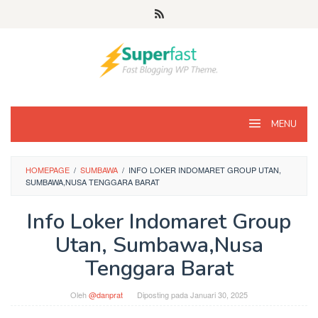
Loncat
ke
konten
MENU
HOMEPAGE
/
SUMBAWA
/
INFO LOKER INDOMARET GROUP UTAN,
SUMBAWA,NUSA TENGGARA BARAT
Info Loker Indomaret Group
Utan, Sumbawa,Nusa
Tenggara Barat
Oleh
@danprat
Diposting pada
Januari 30, 2025