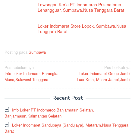
Lowongan Kerja PT Indomarco Prismatama
Lenangguar, Sumbawa,Nusa Tenggara Barat
Loker Indomaret Store Lopok, Sumbawa,Nusa
Tenggara Barat
Posting pada
Sumbawa
Navigasi
Pos sebelumnya
Pos berikutnya
Info Loker Indomaret Barangka,
Loker Indomaret Group Jambi
pos
Muna,Sulawesi Tenggara
Luar Kota, Muaro Jambi,Jambi
Recent Post
Info Loker PT Indomarco Banjarmasin Selatan,
Banjarmasin,Kalimantan Selatan
Loker Indomaret Sandubaya (Sandujaya), Mataram,Nusa Tenggara
Barat