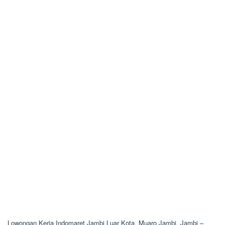
Lowongan Kerja Indomaret Jambi Luar Kota, Muaro Jambi, Jambi –