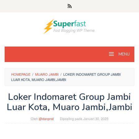
Loncat
ke
konten
MENU
HOMEPAGE
/
MUARO JAMBI
/
LOKER INDOMARET GROUP JAMBI
LUAR KOTA, MUARO JAMBI,JAMBI
Loker Indomaret Group Jambi
Luar Kota, Muaro Jambi,Jambi
Oleh
@danprat
Diposting pada
Januari 30, 2025