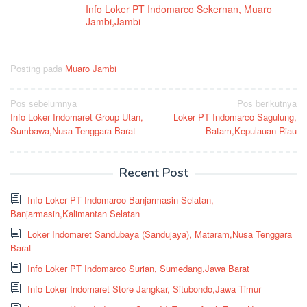
Info Loker PT Indomarco Sekernan, Muaro
Jambi,Jambi
Posting pada
Muaro Jambi
Navigasi
Pos sebelumnya
Pos berikutnya
Info Loker Indomaret Group Utan,
Loker PT Indomarco Sagulung,
pos
Sumbawa,Nusa Tenggara Barat
Batam,Kepulauan Riau
Recent Post
Info Loker PT Indomarco Banjarmasin Selatan,
Banjarmasin,Kalimantan Selatan
Loker Indomaret Sandubaya (Sandujaya), Mataram,Nusa Tenggara
Barat
Info Loker PT Indomarco Surian, Sumedang,Jawa Barat
Info Loker Indomaret Store Jangkar, Situbondo,Jawa Timur