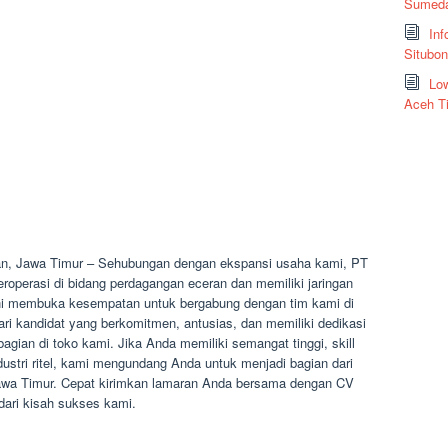
Sumeda
Inf
Situbo
Low
Aceh T
an, Jawa Timur – Sehubungan dengan ekspansi usaha kami, PT
operasi di bidang perdagangan eceran dan memiliki jaringan
t ini membuka kesempatan untuk bergabung dengan tim kami di
i kandidat yang berkomitmen, antusias, dan memiliki dedikasi
agian di toko kami. Jika Anda memiliki semangat tinggi, skill
dustri ritel, kami mengundang Anda untuk menjadi bagian dari
Jawa Timur. Cepat kirimkan lamaran Anda bersama dengan CV
dari kisah sukses kami.