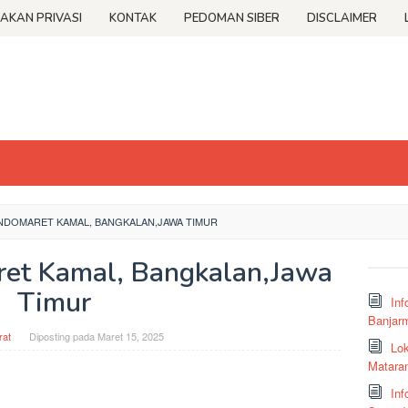
JAKAN PRIVASI
KONTAK
PEDOMAN SIBER
DISCLAIMER
INDOMARET KAMAL, BANGKALAN,JAWA TIMUR
aret Kamal, Bangkalan,Jawa
Timur
Inf
Banjar
at
Diposting pada
Maret 15, 2025
Lok
Matara
Inf