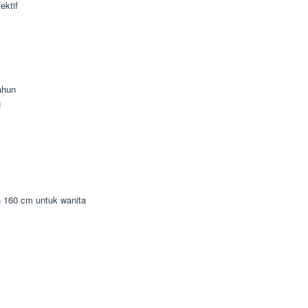
ektif
ahun
g
n 160 cm untuk wanita