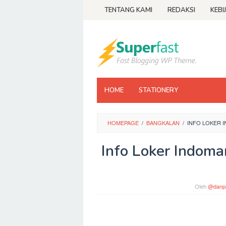
Loncat
TENTANG KAMI
REDAKSI
KEBI
ke
konten
HOME
STATIONERY
HOMEPAGE
/
BANGKALAN
/
INFO LOKER 
Info Loker Indom
Oleh
@danpr