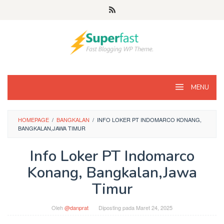
Loncat
ke
konten
MENU
HOMEPAGE
/
BANGKALAN
/
INFO LOKER PT INDOMARCO KONANG,
BANGKALAN,JAWA TIMUR
Info Loker PT Indomarco
Konang, Bangkalan,Jawa
Timur
Oleh
@danprat
Diposting pada
Maret 24, 2025