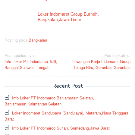
Loker Indomaret Group Burneh,
Bangkalan,Jawa Timur
Posting pada
Bangkalan
Navigasi
Pos sebelumnya
Pos berikutnya
Info Loker PT Indomarco Toili,
Lowongan Kerja Indomaret Group
pos
Banggai,Sulawesi Tengah
Telaga Biru, Gorontalo,Gorontalo
Recent Post
Info Loker PT Indomarco Banjarmasin Selatan,
Banjarmasin,Kalimantan Selatan
Loker Indomaret Sandubaya (Sandujaya), Mataram,Nusa Tenggara
Barat
Info Loker PT Indomarco Surian, Sumedang,Jawa Barat