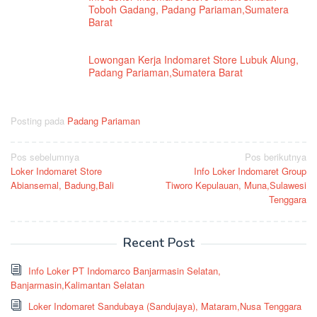
Toboh Gadang, Padang Pariaman,Sumatera
Barat
Lowongan Kerja Indomaret Store Lubuk Alung,
Padang Pariaman,Sumatera Barat
Posting pada
Padang Pariaman
Navigasi
Pos sebelumnya
Pos berikutnya
Loker Indomaret Store
Info Loker Indomaret Group
pos
Abiansemal, Badung,Bali
Tiworo Kepulauan, Muna,Sulawesi
Tenggara
Recent Post
Info Loker PT Indomarco Banjarmasin Selatan,
Banjarmasin,Kalimantan Selatan
Loker Indomaret Sandubaya (Sandujaya), Mataram,Nusa Tenggara