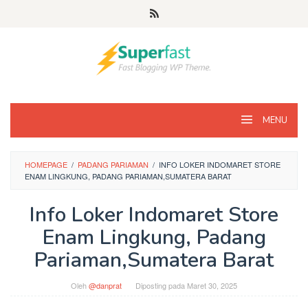
Loncat
ke
konten
MENU
HOMEPAGE
/
PADANG PARIAMAN
/
INFO LOKER INDOMARET STORE
ENAM LINGKUNG, PADANG PARIAMAN,SUMATERA BARAT
Info Loker Indomaret Store
Enam Lingkung, Padang
Pariaman,Sumatera Barat
Oleh
@danprat
Diposting pada
Maret 30, 2025