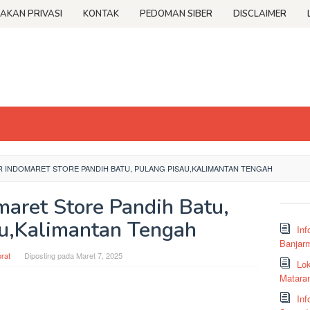
JAKAN PRIVASI
KONTAK
PEDOMAN SIBER
DISCLAIMER
R INDOMARET STORE PANDIH BATU, PULANG PISAU,KALIMANTAN TENGAH
maret Store Pandih Batu,
u,Kalimantan Tengah
Inf
Banjar
rat
Diposting pada
Maret 7, 2025
Lok
Matara
Inf