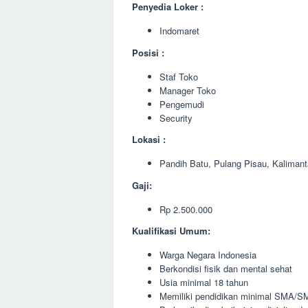
Penyedia Loker :
Indomaret
Posisi :
Staf Toko
Manager Toko
Pengemudi
Security
Lokasi :
Pandih Batu, Pulang Pisau, Kaliman
Gaji:
Rp 2.500.000
Kualifikasi Umum:
Warga Negara Indonesia
Berkondisi fisik dan mental sehat
Usia minimal 18 tahun
Memiliki pendidikan minimal SMA/SM