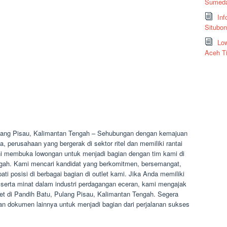
Sumeda
Inf
Situbo
Low
Aceh T
lang Pisau, Kalimantan Tengah – Sehubungan dengan kemajuan
perusahaan yang bergerak di sektor ritel dan memiliki rantai
 ini membuka lowongan untuk menjadi bagian dengan tim kami di
ngah. Kami mencari kandidat yang berkomitmen, bersemangat,
i posisi di berbagai bagian di outlet kami. Jika Anda memiliki
, serta minat dalam industri perdagangan eceran, kami mengajak
et di Pandih Batu, Pulang Pisau, Kalimantan Tengah. Segera
n dokumen lainnya untuk menjadi bagian dari perjalanan sukses