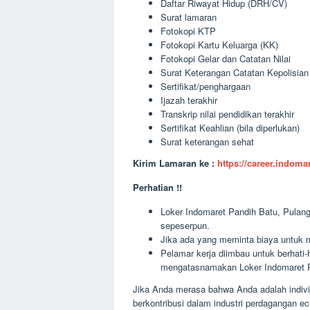
Daftar Riwayat Hidup (DRH/CV)
Surat lamaran
Fotokopi KTP
Fotokopi Kartu Keluarga (KK)
Fotokopi Gelar dan Catatan Nilai
Surat Keterangan Catatan Kepolisia
Sertifikat/penghargaan
Ijazah terakhir
Transkrip nilai pendidikan terakhir
Sertifikat Keahlian (bila diperlukan)
Surat keterangan sehat
Kirim Lamaran ke :
https://career.indom
Perhatian !!
Loker Indomaret Pandih Batu, Pulang 
sepeserpun.
Jika ada yang meminta biaya untuk m
Pelamar kerja diimbau untuk berhati
mengatasnamakan Loker Indomaret P
Jika Anda merasa bahwa Anda adalah indivi
berkontribusi dalam industri perdagangan e