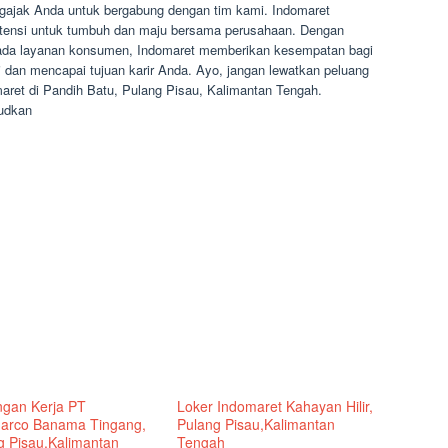
ajak Anda untuk bergabung dengan tim kami. Indomaret
otensi untuk tumbuh dan maju bersama perusahaan. Dengan
 pada layanan konsumen, Indomaret memberikan kesempatan bagi
dan mencapai tujuan karir Anda. Ayo, jangan lewatkan peluang
aret di Pandih Batu, Pulang Pisau, Kalimantan Tengah.
judkan
gan Kerja PT
Loker Indomaret Kahayan Hilir,
arco Banama Tingang,
Pulang Pisau,Kalimantan
g Pisau,Kalimantan
Tengah