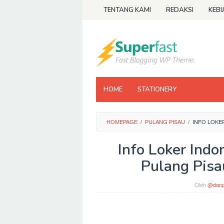
Loncat
TENTANG KAMI
REDAKSI
KEBI
ke
konten
HOME
STATIONERY
HOMEPAGE
/
PULANG PISAU
/
INFO LOKE
Info Loker Indo
Pulang Pisa
Oleh
@danp