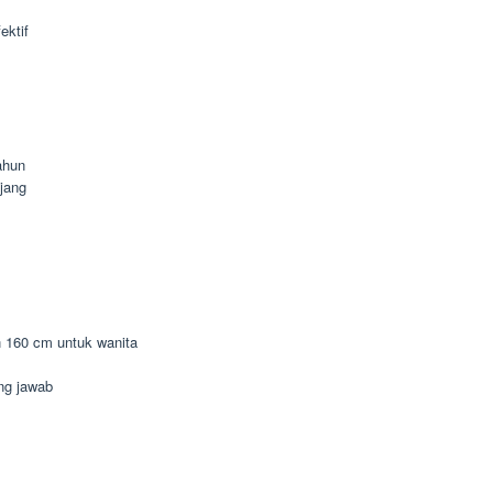
ektif
ahun
jang
n 160 cm untuk wanita
ung jawab