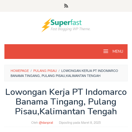
Loncat
ke
konten
MENU
HOMEPAGE
/
PULANG PISAU
/
LOWONGAN KERJA PT INDOMARCO
BANAMA TINGANG, PULANG PISAU,KALIMANTAN TENGAH
Lowongan Kerja PT Indomarco
Banama Tingang, Pulang
Pisau,Kalimantan Tengah
Oleh
@danprat
Diposting pada
Maret 8, 2025