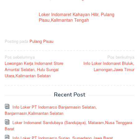
Loker Indomaret Kahayan Hilir, Pulang
Pisau,Kalimantan Tengah
Posting pada
Pulang Pisau
Navigasi
Pos sebelumnya
Pos berikutnya
Lowongan Kerja Indomaret Store
Info Loker Indomaret Bluluk,
pos
Amuntai Selatan, Hulu Sungai
Lamongan,Jawa Timur
Utara,Kalimantan Selatan
Recent Post
Info Loker PT Indomarco Banjarmasin Selatan,
Banjarmasin,Kalimantan Selatan
Loker Indomaret Sandubaya (Sandujaya), Mataram,Nusa Tenggara
Barat
Info Loker PT Indomarco Surian, Sumedang,Jawa Barat