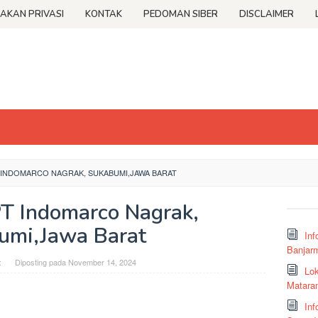
JAKAN PRIVASI
KONTAK
PEDOMAN SIBER
DISCLAIMER
 INDOMARCO NAGRAK, SUKABUMI,JAWA BARAT
PT Indomarco Nagrak,
umi,Jawa Barat
Inf
Banjar
t
Diposting pada
November 14, 2024
Lok
Matara
Inf