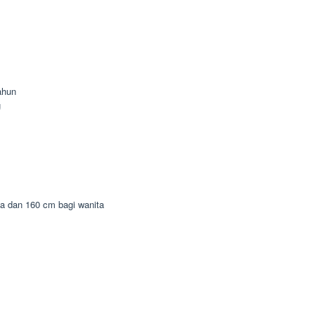
ahun
g
ia dan 160 cm bagi wanita