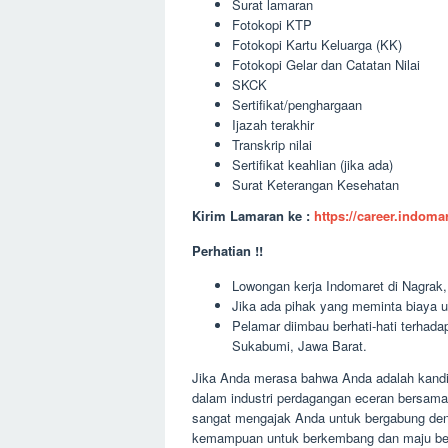
Surat lamaran
Fotokopi KTP
Fotokopi Kartu Keluarga (KK)
Fotokopi Gelar dan Catatan Nilai
SKCK
Sertifikat/penghargaan
Ijazah terakhir
Transkrip nilai
Sertifikat keahlian (jika ada)
Surat Keterangan Kesehatan
Kirim Lamaran ke :
https://career.indom
Perhatian !!
Lowongan kerja Indomaret di Nagrak, 
Jika ada pihak yang meminta biaya u
Pelamar diimbau berhati-hati terha
Sukabumi, Jawa Barat.
Jika Anda merasa bahwa Anda adalah kandid
dalam industri perdagangan eceran bersam
sangat mengajak Anda untuk bergabung deng
kemampuan untuk berkembang dan maju ber