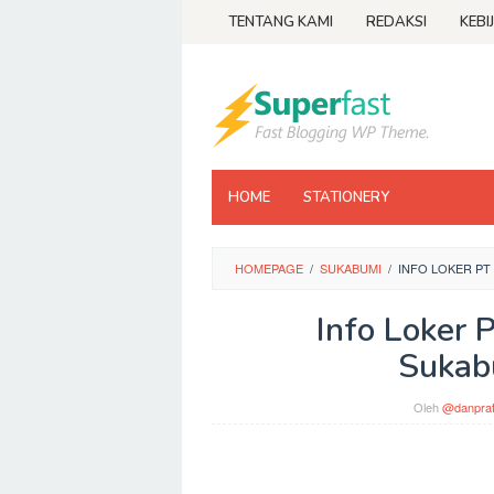
Loncat
TENTANG KAMI
REDAKSI
KEBI
ke
konten
HOME
STATIONERY
HOMEPAGE
/
SUKABUMI
/
INFO LOKER PT
Info Loker 
Sukab
Oleh
@danpra