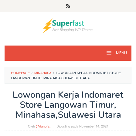
Loncat
ke
konten
MENU
HOMEPAGE
/
MINAHASA
/
LOWONGAN KERJA INDOMARET STORE
LANGOWAN TIMUR, MINAHASA,SULAWESI UTARA
Lowongan Kerja Indomaret
Store Langowan Timur,
Minahasa,Sulawesi Utara
Oleh
@danprat
Diposting pada
November 14, 2024