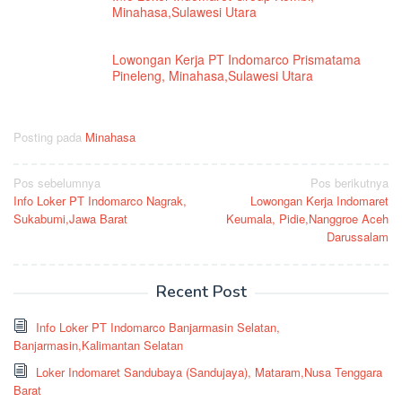
Minahasa,Sulawesi Utara
Lowongan Kerja PT Indomarco Prismatama
Pineleng, Minahasa,Sulawesi Utara
Posting pada
Minahasa
Navigasi
Pos sebelumnya
Pos berikutnya
Info Loker PT Indomarco Nagrak,
Lowongan Kerja Indomaret
pos
Sukabumi,Jawa Barat
Keumala, Pidie,Nanggroe Aceh
Darussalam
Recent Post
Info Loker PT Indomarco Banjarmasin Selatan,
Banjarmasin,Kalimantan Selatan
Loker Indomaret Sandubaya (Sandujaya), Mataram,Nusa Tenggara
Barat