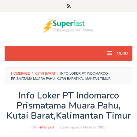
Loncat
ke
konten
MENU
HOMEPAGE
/
KUTAI BARAT
/
INFO LOKER PT INDOMARCO
PRISMATAMA MUARA PAHU, KUTAI BARAT,KALIMANTAN TIMUR
Info Loker PT Indomarco
Prismatama Muara Pahu,
Kutai Barat,Kalimantan Timur
Oleh
@danprat
Diposting pada
Maret 27, 2025