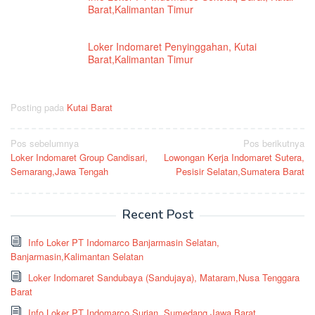
Barat,Kalimantan Timur
Loker Indomaret Penyinggahan, Kutai
Barat,Kalimantan Timur
Posting pada
Kutai Barat
Navigasi
Pos sebelumnya
Pos berikutnya
Loker Indomaret Group Candisari,
Lowongan Kerja Indomaret Sutera,
pos
Semarang,Jawa Tengah
Pesisir Selatan,Sumatera Barat
Recent Post
Info Loker PT Indomarco Banjarmasin Selatan,
Banjarmasin,Kalimantan Selatan
Loker Indomaret Sandubaya (Sandujaya), Mataram,Nusa Tenggara
Barat
Info Loker PT Indomarco Surian, Sumedang,Jawa Barat