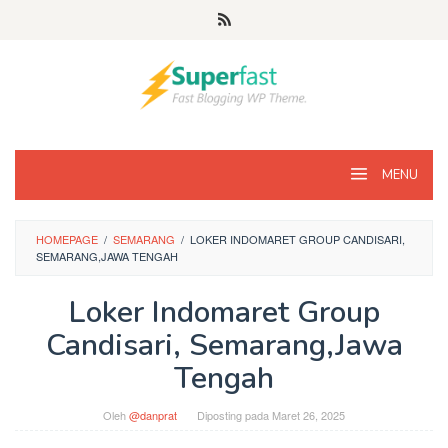
Loncat
ke
konten
MENU
HOMEPAGE
/
SEMARANG
/
LOKER INDOMARET GROUP CANDISARI,
SEMARANG,JAWA TENGAH
Loker Indomaret Group
Candisari, Semarang,Jawa
Tengah
Oleh
@danprat
Diposting pada
Maret 26, 2025