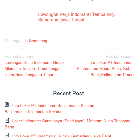
Lowongan Kerja Indomaret Tembalang,
Semarang,Jawa Tengah
Posting pada
Semarang
Navigasi
Pos sebelumnya
Pos berikutnya
Lowongan Kerja Indomaret Group
Info Loker PT Indomarco
pos
Miomaffo Tengah, Timor Tengah
Prismatama Muara Pahu, Kutai
Utara,Nusa Tenggara Timur
Barat,Kalimantan Timur
Recent Post
Info Loker PT Indomarco Banjarmasin Selatan,
Banjarmasin,Kalimantan Selatan
Loker Indomaret Sandubaya (Sandujaya), Mataram,Nusa Tenggara
Barat
Info Loker PT Indomarco Surian, Sumedang,Jawa Barat