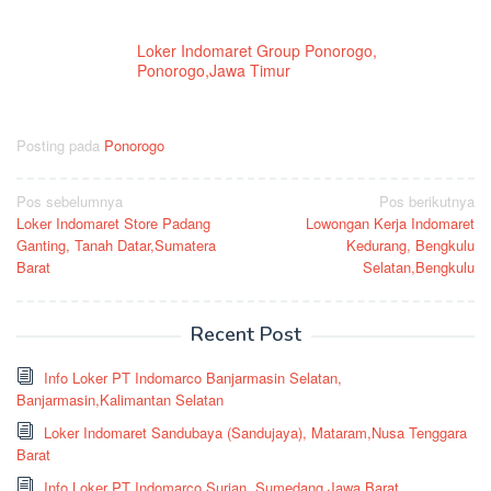
Loker Indomaret Group Ponorogo,
Ponorogo,Jawa Timur
Posting pada
Ponorogo
Navigasi
Pos sebelumnya
Pos berikutnya
Loker Indomaret Store Padang
Lowongan Kerja Indomaret
pos
Ganting, Tanah Datar,Sumatera
Kedurang, Bengkulu
Barat
Selatan,Bengkulu
Recent Post
Info Loker PT Indomarco Banjarmasin Selatan,
Banjarmasin,Kalimantan Selatan
Loker Indomaret Sandubaya (Sandujaya), Mataram,Nusa Tenggara
Barat
Info Loker PT Indomarco Surian, Sumedang,Jawa Barat