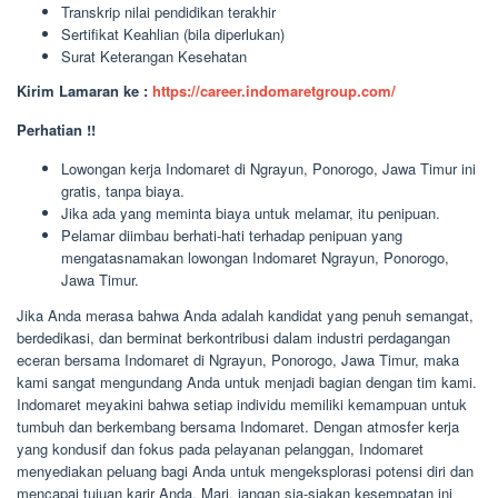
Transkrip nilai pendidikan terakhir
Sertifikat Keahlian (bila diperlukan)
Surat Keterangan Kesehatan
Kirim Lamaran ke :
https://career.indomaretgroup.com/
Perhatian !!
Lowongan kerja Indomaret di Ngrayun, Ponorogo, Jawa Timur ini
gratis, tanpa biaya.
Jika ada yang meminta biaya untuk melamar, itu penipuan.
Pelamar diimbau berhati-hati terhadap penipuan yang
mengatasnamakan lowongan Indomaret Ngrayun, Ponorogo,
Jawa Timur.
Jika Anda merasa bahwa Anda adalah kandidat yang penuh semangat,
berdedikasi, dan berminat berkontribusi dalam industri perdagangan
eceran bersama Indomaret di Ngrayun, Ponorogo, Jawa Timur, maka
kami sangat mengundang Anda untuk menjadi bagian dengan tim kami.
Indomaret meyakini bahwa setiap individu memiliki kemampuan untuk
tumbuh dan berkembang bersama Indomaret. Dengan atmosfer kerja
yang kondusif dan fokus pada pelayanan pelanggan, Indomaret
menyediakan peluang bagi Anda untuk mengeksplorasi potensi diri dan
mencapai tujuan karir Anda. Mari, jangan sia-siakan kesempatan ini