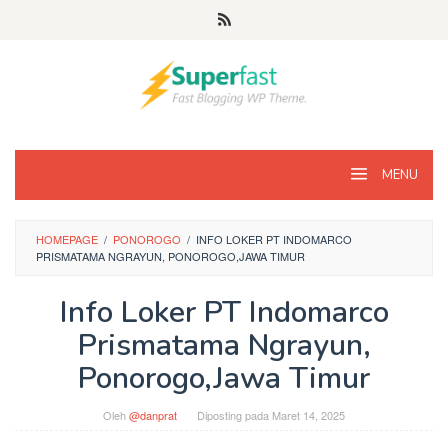
Loncat
ke
konten
MENU
HOMEPAGE
/
PONOROGO
/
INFO LOKER PT INDOMARCO
PRISMATAMA NGRAYUN, PONOROGO,JAWA TIMUR
Info Loker PT Indomarco
Prismatama Ngrayun,
Ponorogo,Jawa Timur
Oleh
@danprat
Diposting pada
Maret 14, 2025