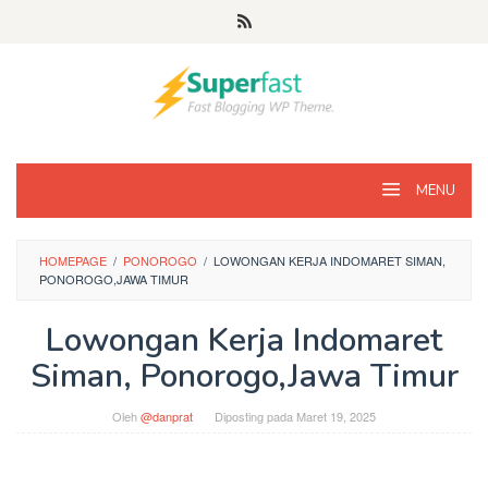
Loncat
ke
konten
MENU
HOMEPAGE
/
PONOROGO
/
LOWONGAN KERJA INDOMARET SIMAN,
PONOROGO,JAWA TIMUR
Lowongan Kerja Indomaret
Siman, Ponorogo,Jawa Timur
Oleh
@danprat
Diposting pada
Maret 19, 2025