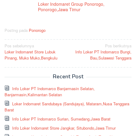
Loker Indomaret Group Ponorogo,
Ponorogo,Jawa Timur
Posting pada
Ponorogo
Navigasi
Pos sebelumnya
Pos berikutnya
Loker Indomaret Store Lubuk
Info Loker PT Indomarco Bungi,
pos
Pinang, Muko Muko,Bengkulu
Bau,Sulawesi Tenggara
Recent Post
Info Loker PT Indomarco Banjarmasin Selatan,
Banjarmasin,Kalimantan Selatan
Loker Indomaret Sandubaya (Sandujaya), Mataram,Nusa Tenggara
Barat
Info Loker PT Indomarco Surian, Sumedang,Jawa Barat
Info Loker Indomaret Store Jangkar, Situbondo,Jawa Timur