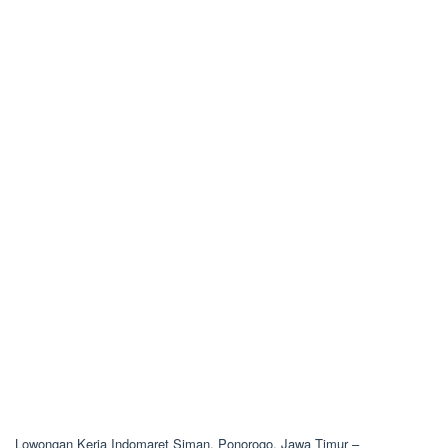
Lowongan Kerja Indomaret Siman, Ponorogo, Jawa Timur –