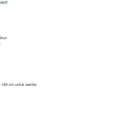
ektif
ahun
g
n 160 cm untuk wanita