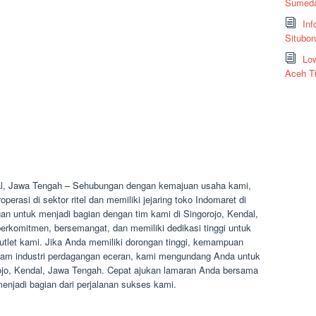
Sumeda
Inf
Situbo
Low
Aceh T
al, Jawa Tengah – Sehubungan dengan kemajuan usaha kami,
rasi di sektor ritel dan memiliki jejaring toko Indomaret di
an untuk menjadi bagian dengan tim kami di Singorojo, Kendal,
rkomitmen, bersemangat, dan memiliki dedikasi tinggi untuk
outlet kami. Jika Anda memiliki dorongan tinggi, kemampuan
dalam industri perdagangan eceran, kami mengundang Anda untuk
orojo, Kendal, Jawa Tengah. Cepat ajukan lamaran Anda bersama
njadi bagian dari perjalanan sukses kami.