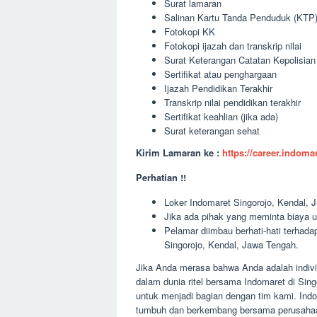
Surat lamaran
Salinan Kartu Tanda Penduduk (KTP
Fotokopi KK
Fotokopi ijazah dan transkrip nilai
Surat Keterangan Catatan Kepolisia
Sertifikat atau penghargaan
Ijazah Pendidikan Terakhir
Transkrip nilai pendidikan terakhir
Sertifikat keahlian (jika ada)
Surat keterangan sehat
Kirim Lamaran ke :
https://career.indom
Perhatian !!
Loker Indomaret Singorojo, Kendal, J
Jika ada pihak yang meminta biaya u
Pelamar diimbau berhati-hati terha
Singorojo, Kendal, Jawa Tengah.
Jika Anda merasa bahwa Anda adalah individ
dalam dunia ritel bersama Indomaret di Si
untuk menjadi bagian dengan tim kami. Ind
tumbuh dan berkembang bersama perusahaan