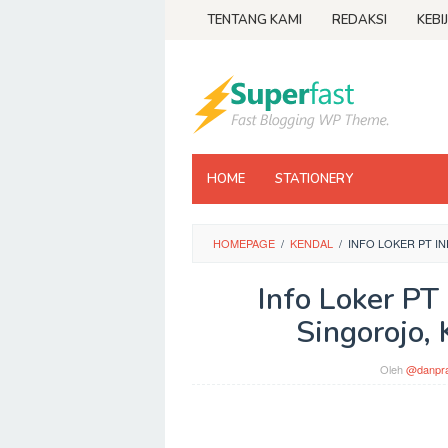
Loncat
TENTANG KAMI
REDAKSI
KEBI
ke
konten
HOME
STATIONERY
HOMEPAGE
/
KENDAL
/
INFO LOKER PT 
Info Loker P
Singorojo,
Oleh
@danpra