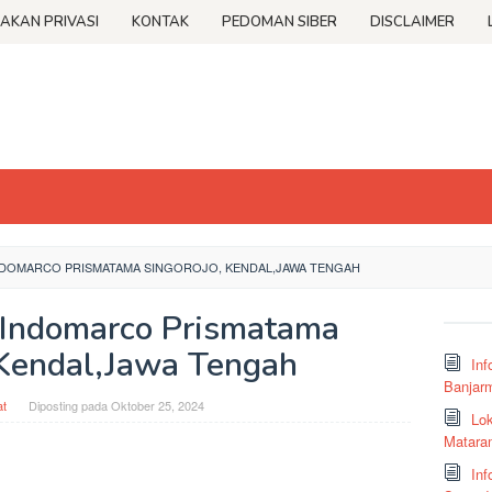
JAKAN PRIVASI
KONTAK
PEDOMAN SIBER
DISCLAIMER
INDOMARCO PRISMATAMA SINGOROJO, KENDAL,JAWA TENGAH
T Indomarco Prismatama
 Kendal,Jawa Tengah
Inf
Banjar
t
Diposting pada
Oktober 25, 2024
Lok
Matara
Inf