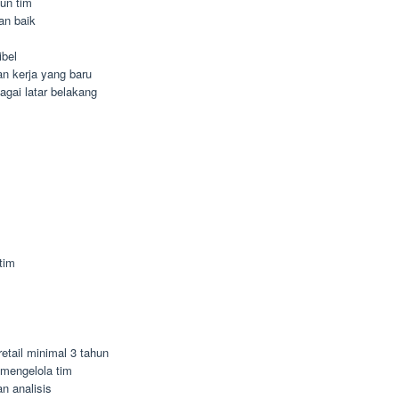
un tim
an baik
ibel
n kerja yang baru
agai latar belakang
tim
etail minimal 3 tahun
mengelola tim
n analisis