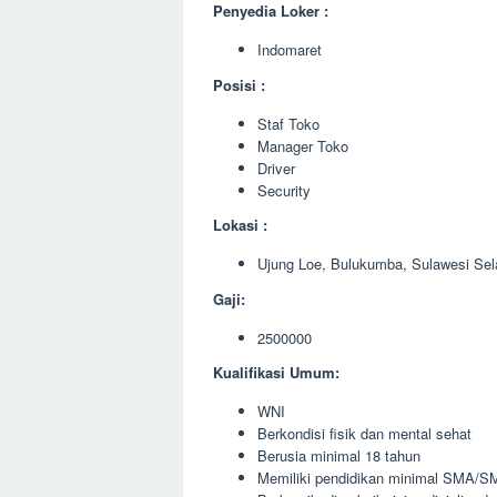
Penyedia Loker :
Indomaret
Posisi :
Staf Toko
Manager Toko
Driver
Security
Lokasi :
Ujung Loe, Bulukumba, Sulawesi Sel
Gaji:
2500000
Kualifikasi Umum:
WNI
Berkondisi fisik dan mental sehat
Berusia minimal 18 tahun
Memiliki pendidikan minimal SMA/SM