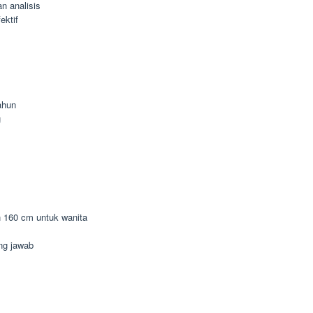
n analisis
ektif
ahun
g
n 160 cm untuk wanita
ung jawab