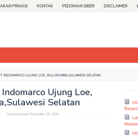
JAKAN PRIVASI
KONTAK
PEDOMAN SIBER
DISCLAIMER
PT INDOMARCO UJUNG LOE, BULUKUMBA,SULAWESI SELATAN
T Indomarco Ujung Loe,
,Sulawesi Selatan
Inf
Banjar
t
Diposting pada
Desember 25, 2024
Lok
Matara
Inf