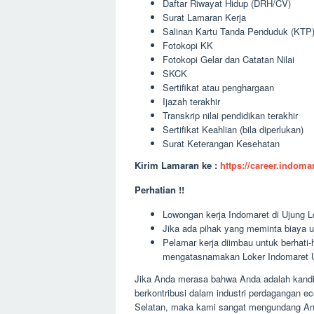
Daftar Riwayat Hidup (DRH/CV)
Surat Lamaran Kerja
Salinan Kartu Tanda Penduduk (KTP
Fotokopi KK
Fotokopi Gelar dan Catatan Nilai
SKCK
Sertifikat atau penghargaan
Ijazah terakhir
Transkrip nilai pendidikan terakhir
Sertifikat Keahlian (bila diperlukan)
Surat Keterangan Kesehatan
Kirim Lamaran ke :
https://career.indom
Perhatian !!
Lowongan kerja Indomaret di Ujung Lo
Jika ada pihak yang meminta biaya u
Pelamar kerja diimbau untuk berhati
mengatasnamakan Loker Indomaret U
Jika Anda merasa bahwa Anda adalah kandid
berkontribusi dalam industri perdagangan 
Selatan, maka kami sangat mengundang An