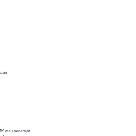
atan
K atau sederajat