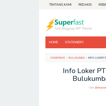
Loncat
TENTANG KAMI
REDAKSI
KEBI
ke
konten
HOME
STATIONERY
HOMEPAGE
/
BULUKUMBA
/
INFO LOKER 
Info Loker P
Bulukumba
Oleh
@danpra