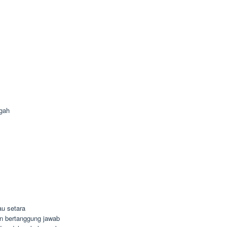
gah
u setara
dan bertanggung jawab