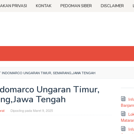
JAKAN PRIVASI
KONTAK
PEDOMAN SIBER
DISCLAIMER
PT INDOMARCO UNGARAN TIMUR, SEMARANG,JAWA TENGAH
Indomarco Ungaran Timur,
ng,Jawa Tengah
Inf
Banjar
rat
Diposting pada
Maret 9, 2025
Lok
Matara
Inf