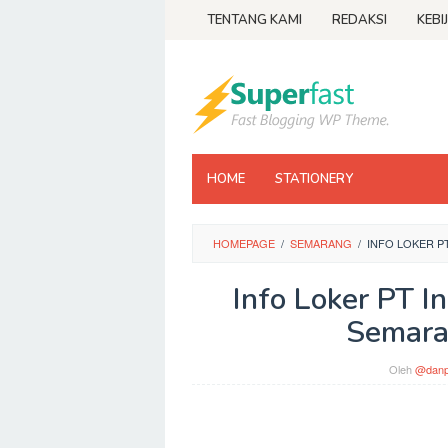
Loncat
TENTANG KAMI
REDAKSI
KEBI
ke
konten
HOME
STATIONERY
HOMEPAGE
/
SEMARANG
/
INFO LOKER 
Info Loker PT 
Semara
Oleh
@danp