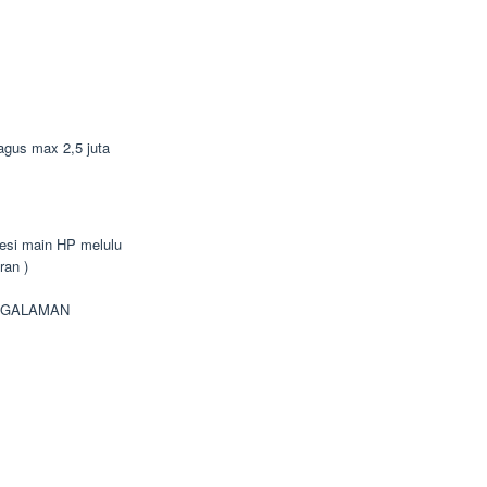
bagus max 2,5 juta
bsesi main HP melulu
ran )
NGALAMAN