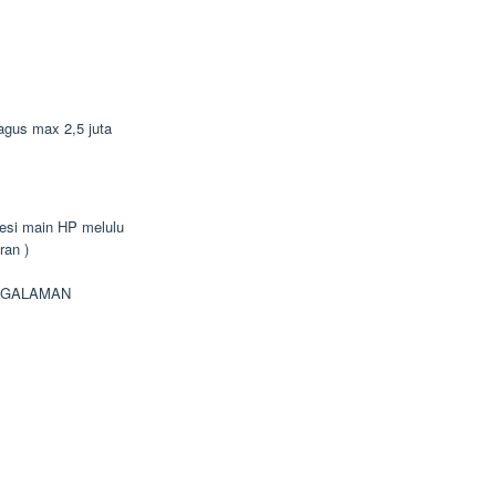
bagus max 2,5 juta
bsesi main HP melulu
ran )
NGALAMAN