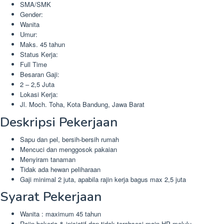
SMA/SMK
Gender:
Wanita
Umur:
Maks. 45 tahun
Status Kerja:
Full Time
Besaran Gaji:
2 – 2,5 Juta
Lokasi Kerja:
Jl. Moch. Toha, Kota Bandung, Jawa Barat
Deskripsi Pekerjaan
Sapu dan pel, bersih-bersih rumah
Mencuci dan menggosok pakaian
Menyiram tanaman
Tidak ada hewan peliharaan
Gaji minimal 2 juta, apabila rajin kerja bagus max 2,5 juta
Syarat Pekerjaan
Wanita : maximum 45 tahun
Rajin bekerja & inisiatif dan tidak terobsesi main HP melulu