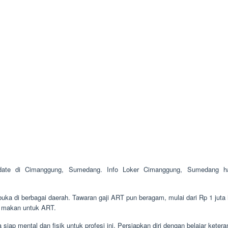
pdate di Cimanggung, Sumedang. Info Loker Cimanggung, Sumedang h
ka di berbagai daerah. Tawaran gaji ART pun beragam, mulai dari Rp 1 juta 
n makan untuk ART.
iap mental dan fisik untuk profesi ini. Persiapkan diri dengan belajar ke