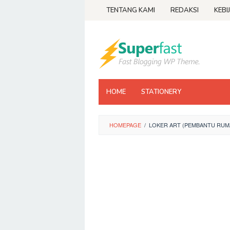
Loncat
TENTANG KAMI
REDAKSI
KEBI
ke
konten
HOME
STATIONERY
HOMEPAGE
/
LOKER ART (PEMBANTU RU