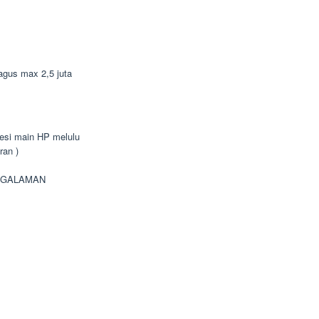
bagus max 2,5 juta
bsesi main HP melulu
ran )
NGALAMAN