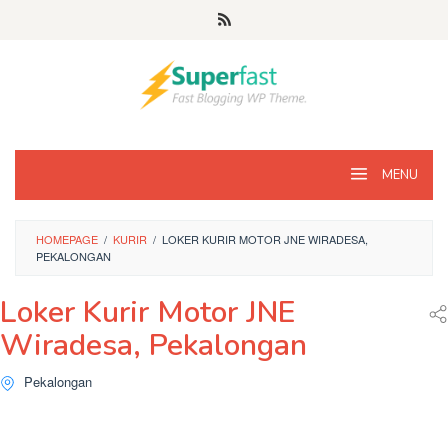
Loncat
ke
konten
MENU
HOMEPAGE
/
KURIR
/
LOKER KURIR MOTOR JNE WIRADESA,
PEKALONGAN
Loker Kurir Motor JNE
Wiradesa, Pekalongan
Pekalongan