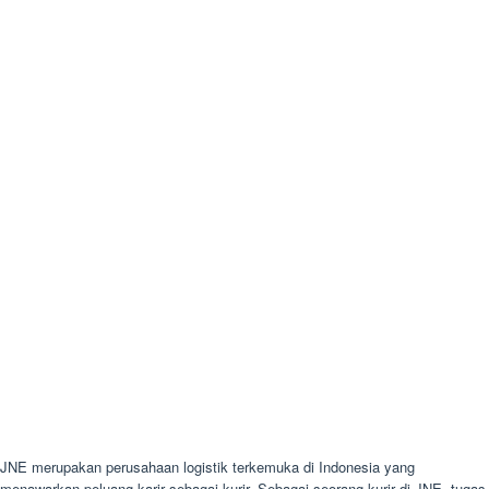
JNE merupakan perusahaan logistik terkemuka di Indonesia yang
menawarkan peluang karir sebagai kurir. Sebagai seorang kurir di JNE, tugas