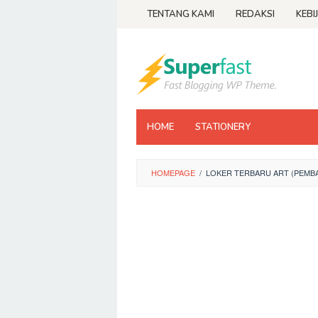
Loncat
TENTANG KAMI
REDAKSI
KEBI
ke
konten
HOME
STATIONERY
HOMEPAGE
/
LOKER TERBARU ART (PEMB