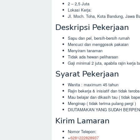
2 – 2,5 Juta
Lokasi Kerja:
Jl. Moch. Toha, Kota Bandung, Jawa Ba
Deskripsi Pekerjaan
Sapu dan pel, bersih-bersih rumah
Mencuci dan menggosok pakaian
Menyiram tanaman
Tidak ada hewan peliharaan
Gaji minimal 2 juta, apabila rajin kerja 
Syarat Pekerjaan
Wanita : maximum 45 tahun
Rajin bekerja & inisiatif dan tidak tero
Mau belajar dan dikasih tau ( tidak bape
Menginap ( tidak terima pulang pergi )
DIUTAMAKAN YANG SUDAH BERPE
Kirim Lamaran
Nomor Telepon:
+
6281222828937