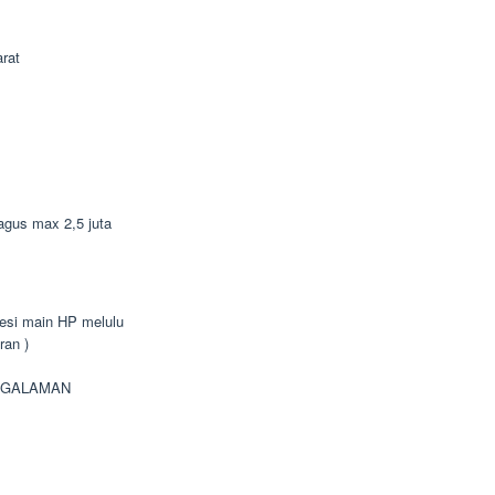
rat
bagus max 2,5 juta
bsesi main HP melulu
ran )
NGALAMAN