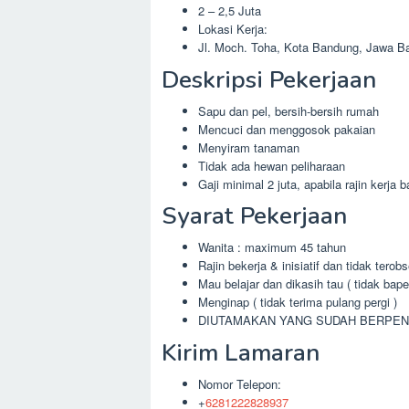
2 – 2,5 Juta
Lokasi Kerja:
Jl. Moch. Toha, Kota Bandung, Jawa Ba
Deskripsi Pekerjaan
Sapu dan pel, bersih-bersih rumah
Mencuci dan menggosok pakaian
Menyiram tanaman
Tidak ada hewan peliharaan
Gaji minimal 2 juta, apabila rajin kerja 
Syarat Pekerjaan
Wanita : maximum 45 tahun
Rajin bekerja & inisiatif dan tidak tero
Mau belajar dan dikasih tau ( tidak bape
Menginap ( tidak terima pulang pergi )
DIUTAMAKAN YANG SUDAH BERPE
Kirim Lamaran
Nomor Telepon:
+
6281222828937