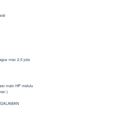
rat
bagus max 2,5 juta
bsesi main HP melulu
ran )
NGALAMAN