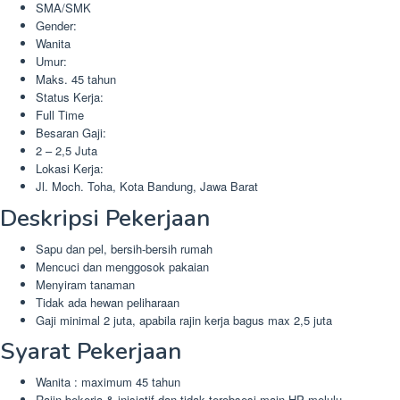
SMA/SMK
Gender:
Wanita
Umur:
Maks. 45 tahun
Status Kerja:
Full Time
Besaran Gaji:
2 – 2,5 Juta
Lokasi Kerja:
Jl. Moch. Toha, Kota Bandung, Jawa Barat
Deskripsi Pekerjaan
Sapu dan pel, bersih-bersih rumah
Mencuci dan menggosok pakaian
Menyiram tanaman
Tidak ada hewan peliharaan
Gaji minimal 2 juta, apabila rajin kerja bagus max 2,5 juta
Syarat Pekerjaan
Wanita : maximum 45 tahun
Rajin bekerja & inisiatif dan tidak terobsesi main HP melulu