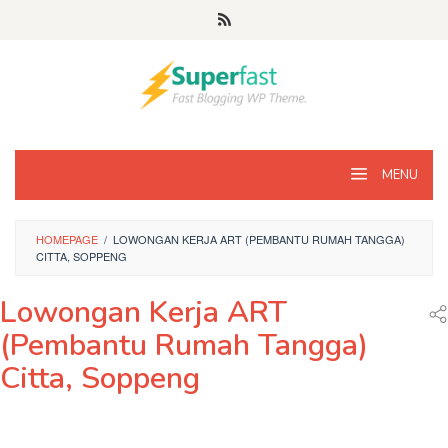
Loncat
ke
konten
MENU
HOMEPAGE
/
LOWONGAN KERJA ART (PEMBANTU RUMAH TANGGA)
CITTA, SOPPENG
Lowongan Kerja ART
(Pembantu Rumah Tangga)
Citta, Soppeng