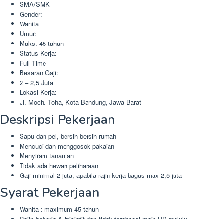
SMA/SMK
Gender:
Wanita
Umur:
Maks. 45 tahun
Status Kerja:
Full Time
Besaran Gaji:
2 – 2,5 Juta
Lokasi Kerja:
Jl. Moch. Toha, Kota Bandung, Jawa Barat
Deskripsi Pekerjaan
Sapu dan pel, bersih-bersih rumah
Mencuci dan menggosok pakaian
Menyiram tanaman
Tidak ada hewan peliharaan
Gaji minimal 2 juta, apabila rajin kerja bagus max 2,5 juta
Syarat Pekerjaan
Wanita : maximum 45 tahun
Rajin bekerja & inisiatif dan tidak terobsesi main HP melulu