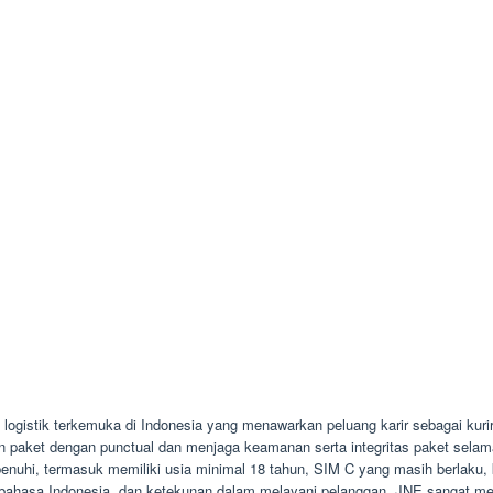
ogistik terkemuka di Indonesia yang menawarkan peluang karir sebagai kurir
paket dengan punctual dan menjaga keamanan serta integritas paket selama 
penuhi, termasuk memiliki usia minimal 18 tahun, SIM C yang masih berlak
bahasa Indonesia, dan ketekunan dalam melayani pelanggan. JNE sangat me