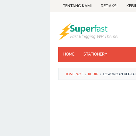
Loncat
TENTANG KAMI
REDAKSI
KEBI
ke
konten
HOME
STATIONERY
HOMEPAGE
/
KURIR
/
LOWONGAN KERJA K