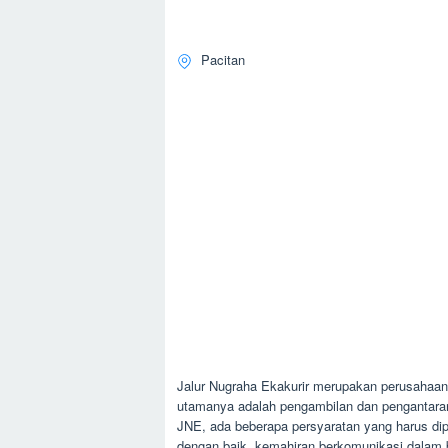
Pacitan
Jalur Nugraha Ekakurir merupakan perusahaan l
utamanya adalah pengambilan dan pengantaran 
JNE, ada beberapa persyaratan yang harus di
dengan baik, kemahiran berkomunikasi dalam 