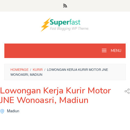
Loncat
ke
konten
MENU
HOMEPAGE
/
KURIR
/
LOWONGAN KERJA KURIR MOTOR JNE
WONOASRI, MADIUN
Lowongan Kerja Kurir Motor
JNE Wonoasri, Madiun
Madiun