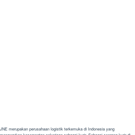
JNE merupakan perusahaan logistik terkemuka di Indonesia yang
menawarkan kesempatan pekerjaan sebagai kurir. Sebagai seorang kurir di