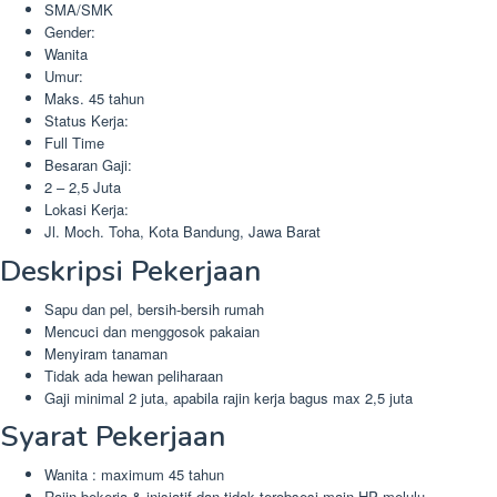
SMA/SMK
Gender:
Wanita
Umur:
Maks. 45 tahun
Status Kerja:
Full Time
Besaran Gaji:
2 – 2,5 Juta
Lokasi Kerja:
Jl. Moch. Toha, Kota Bandung, Jawa Barat
Deskripsi Pekerjaan
Sapu dan pel, bersih-bersih rumah
Mencuci dan menggosok pakaian
Menyiram tanaman
Tidak ada hewan peliharaan
Gaji minimal 2 juta, apabila rajin kerja bagus max 2,5 juta
Syarat Pekerjaan
Wanita : maximum 45 tahun
Rajin bekerja & inisiatif dan tidak terobsesi main HP melulu