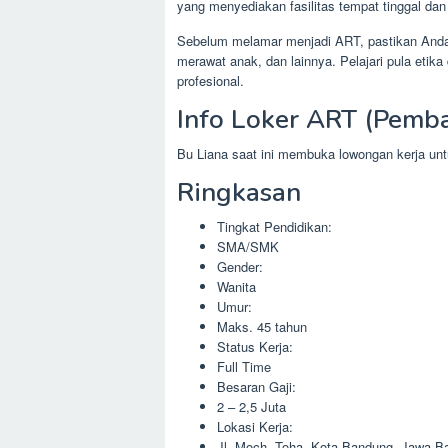
yang menyediakan fasilitas tempat tinggal da
Sebelum melamar menjadi ART, pastikan Anda s
merawat anak, dan lainnya. Pelajari pula eti
profesional.
Info Loker ART (Pemb
Bu Liana saat ini membuka lowongan kerja u
Ringkasan
Tingkat Pendidikan:
SMA/SMK
Gender:
Wanita
Umur:
Maks. 45 tahun
Status Kerja:
Full Time
Besaran Gaji:
2 – 2,5 Juta
Lokasi Kerja:
Jl. Moch. Toha, Kota Bandung, Jawa Ba