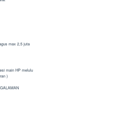
bagus max 2,5 juta
bsesi main HP melulu
ran )
NGALAMAN