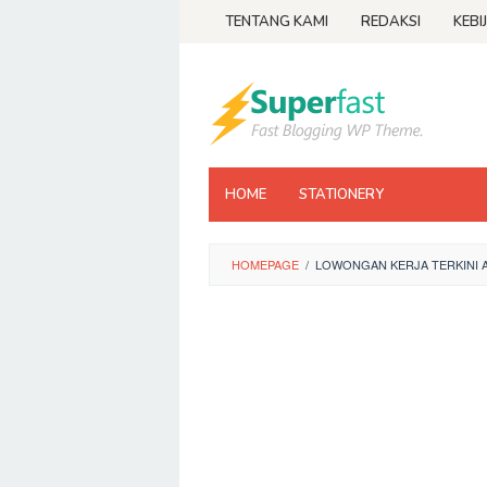
Loncat
TENTANG KAMI
REDAKSI
KEBI
ke
konten
HOME
STATIONERY
HOMEPAGE
/
LOWONGAN KERJA TERKINI 