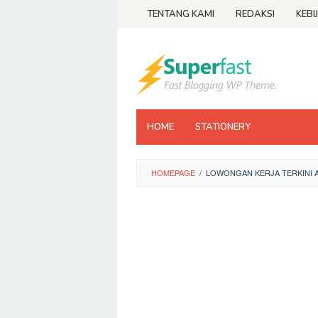
Loncat
TENTANG KAMI
REDAKSI
KEBI
ke
konten
HOME
STATIONERY
HOMEPAGE
/
LOWONGAN KERJA TERKINI 