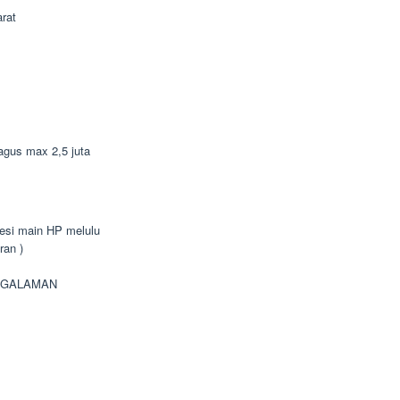
rat
bagus max 2,5 juta
bsesi main HP melulu
ran )
NGALAMAN