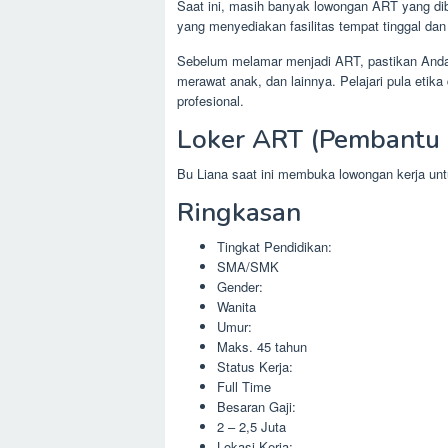
Saat ini, masih banyak lowongan ART yang dibu
yang menyediakan fasilitas tempat tinggal da
Sebelum melamar menjadi ART, pastikan Anda s
merawat anak, dan lainnya. Pelajari pula eti
profesional.
Loker ART (Pembantu 
Bu Liana saat ini membuka lowongan kerja u
Ringkasan
Tingkat Pendidikan:
SMA/SMK
Gender:
Wanita
Umur:
Maks. 45 tahun
Status Kerja:
Full Time
Besaran Gaji:
2 – 2,5 Juta
Lokasi Kerja: