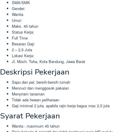
SMA/SMK
Gender:
Wanita
Umur:
Maks. 45 tahun
Status Kerja:
Full Time
Besaran Gaji:
2 – 2,5 Juta
Lokasi Kerja:
Jl. Moch. Toha, Kota Bandung, Jawa Barat
Deskripsi Pekerjaan
Sapu dan pel, bersih-bersih rumah
Mencuci dan menggosok pakaian
Menyiram tanaman
Tidak ada hewan peliharaan
Gaji minimal 2 juta, apabila rajin kerja bagus max 2,5 juta
Syarat Pekerjaan
Wanita : maximum 45 tahun
Rajin bekerja & inisiatif dan tidak terobsesi main HP melulu