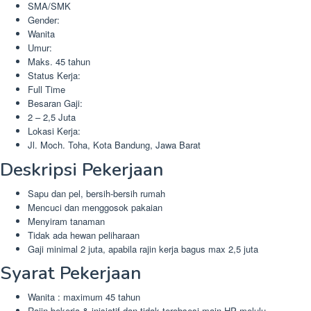
SMA/SMK
Gender:
Wanita
Umur:
Maks. 45 tahun
Status Kerja:
Full Time
Besaran Gaji:
2 – 2,5 Juta
Lokasi Kerja:
Jl. Moch. Toha, Kota Bandung, Jawa Barat
Deskripsi Pekerjaan
Sapu dan pel, bersih-bersih rumah
Mencuci dan menggosok pakaian
Menyiram tanaman
Tidak ada hewan peliharaan
Gaji minimal 2 juta, apabila rajin kerja bagus max 2,5 juta
Syarat Pekerjaan
Wanita : maximum 45 tahun
Rajin bekerja & inisiatif dan tidak terobsesi main HP melulu