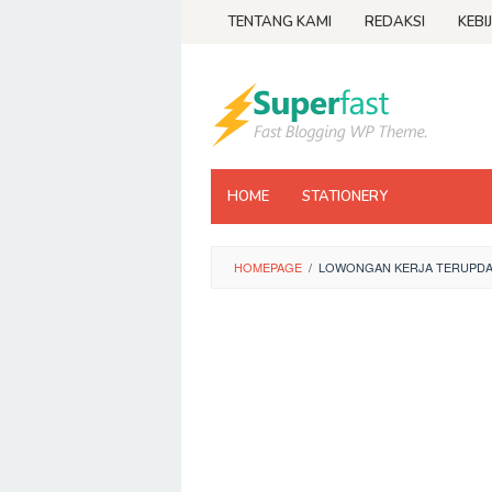
Loncat
TENTANG KAMI
REDAKSI
KEBI
ke
konten
HOME
STATIONERY
HOMEPAGE
/
LOWONGAN KERJA TERUPDAT