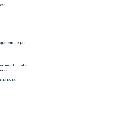
rat
bagus max 2,5 juta
bsesi main HP melulu
ran )
NGALAMAN