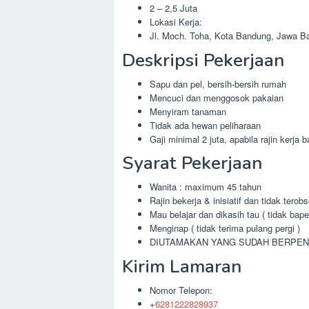
2 – 2,5 Juta
Lokasi Kerja:
Jl. Moch. Toha, Kota Bandung, Jawa Ba
Deskripsi Pekerjaan
Sapu dan pel, bersih-bersih rumah
Mencuci dan menggosok pakaian
Menyiram tanaman
Tidak ada hewan peliharaan
Gaji minimal 2 juta, apabila rajin kerja 
Syarat Pekerjaan
Wanita : maximum 45 tahun
Rajin bekerja & inisiatif dan tidak tero
Mau belajar dan dikasih tau ( tidak bape
Menginap ( tidak terima pulang pergi )
DIUTAMAKAN YANG SUDAH BERPE
Kirim Lamaran
Nomor Telepon:
+
6281222828937