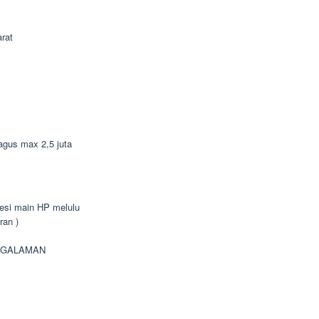
rat
bagus max 2,5 juta
bsesi main HP melulu
ran )
NGALAMAN