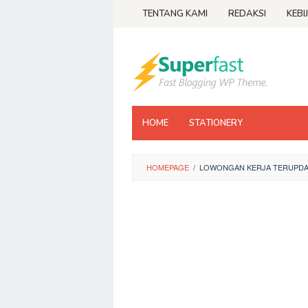
Loncat
TENTANG KAMI
REDAKSI
KEBI
ke
konten
HOME
STATIONERY
HOMEPAGE
/
LOWONGAN KERJA TERUPDAT