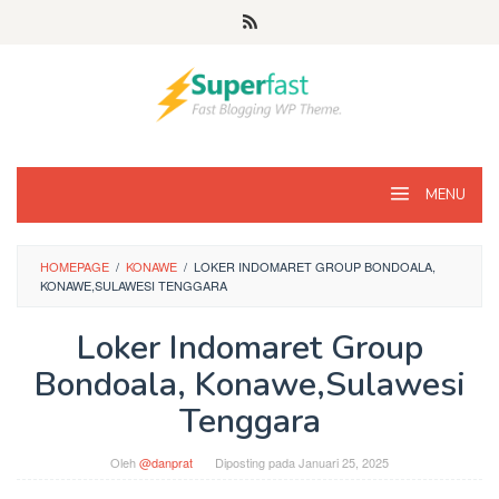
Loncat
ke
konten
MENU
HOMEPAGE
/
KONAWE
/
LOKER INDOMARET GROUP BONDOALA,
KONAWE,SULAWESI TENGGARA
Loker Indomaret Group
Bondoala, Konawe,Sulawesi
Tenggara
Oleh
@danprat
Diposting pada
Januari 25, 2025