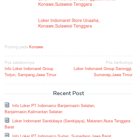
Konawe,Sulawesi Tenggara
Loker Indomaret Store Unaaha,
Konawe,Sulawesi Tenggara
Posting pada
Konawe
Navigasi
Pos sebelumnya
Pos berikutnya
Info Loker Indomaret Group
Loker Indomaret Group Saronggi,
pos
Torjun, Sampang,Jawa Timur
Sumenep,Jawa Timur
Recent Post
Info Loker PT Indomarco Banjarmasin Selatan,
Banjarmasin,Kalimantan Selatan
Loker Indomaret Sandubaya (Sandujaya), Mataram,Nusa Tenggara
Barat
Info Loker PT Indomarco Surian, Sumedang,Jawa Barat