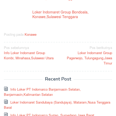
Loker Indomaret Group Bondoala,
Konawe,Sulawesi Tenggara
Posting pada
Konawe
Navigasi
Pos sebelumnya
Pos berikutnya
Info Loker Indomaret Group
Loker Indomaret Group
pos
Kombi, Minahasa,Sulawesi Utara
Pagerwojo, Tulungagung,Jawa
Timur
Recent Post
Info Loker PT Indomarco Banjarmasin Selatan,
Banjarmasin,Kalimantan Selatan
Loker Indomaret Sandubaya (Sandujaya), Mataram,Nusa Tenggara
Barat
Info Loker PT Indomarco Surian, Sumedang,Jawa Barat