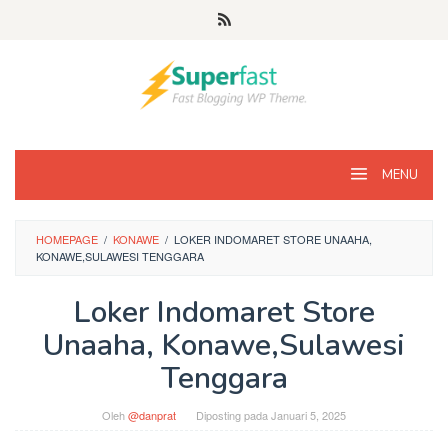
Loncat
ke
konten
MENU
HOMEPAGE
/
KONAWE
/
LOKER INDOMARET STORE UNAAHA,
KONAWE,SULAWESI TENGGARA
Loker Indomaret Store
Unaaha, Konawe,Sulawesi
Tenggara
Oleh
@danprat
Diposting pada
Januari 5, 2025