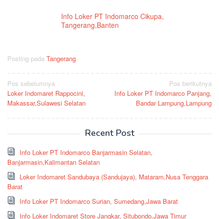
Info Loker PT Indomarco Cikupa,
Tangerang,Banten
Posting pada
Tangerang
Navigasi
Pos sebelumnya
Pos berikutnya
Loker Indomaret Rappocini,
Info Loker PT Indomarco Panjang,
pos
Makassar,Sulawesi Selatan
Bandar Lampung,Lampung
Recent Post
Info Loker PT Indomarco Banjarmasin Selatan,
Banjarmasin,Kalimantan Selatan
Loker Indomaret Sandubaya (Sandujaya), Mataram,Nusa Tenggara
Barat
Info Loker PT Indomarco Surian, Sumedang,Jawa Barat
Info Loker Indomaret Store Jangkar, Situbondo,Jawa Timur