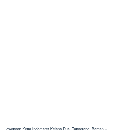
Lowongan Kerja Indomaret Kelapa Dua, Tangerang, Banten –