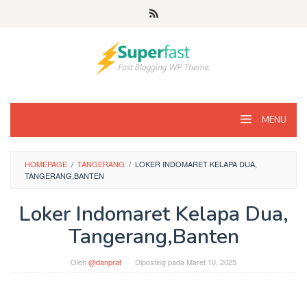
Loncat
ke
konten
MENU
HOMEPAGE
/
TANGERANG
/
LOKER INDOMARET KELAPA DUA,
TANGERANG,BANTEN
Loker Indomaret Kelapa Dua,
Tangerang,Banten
Oleh
@danprat
Diposting pada
Maret 10, 2025