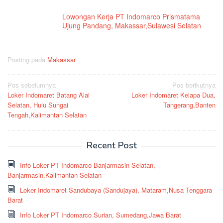
Lowongan Kerja PT Indomarco Prismatama
Ujung Pandang, Makassar,Sulawesi Selatan
Posting pada
Makassar
Navigasi
Pos sebelumnya
Pos berikutnya
Loker Indomaret Batang Alai
Loker Indomaret Kelapa Dua,
pos
Selatan, Hulu Sungai
Tangerang,Banten
Tengah,Kalimantan Selatan
Recent Post
Info Loker PT Indomarco Banjarmasin Selatan,
Banjarmasin,Kalimantan Selatan
Loker Indomaret Sandubaya (Sandujaya), Mataram,Nusa Tenggara
Barat
Info Loker PT Indomarco Surian, Sumedang,Jawa Barat