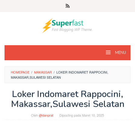
Loncat
ke
konten
MENU
HOMEPAGE
/
MAKASSAR
/
LOKER INDOMARET RAPPOCINI,
MAKASSAR,SULAWESI SELATAN
Loker Indomaret Rappocini,
Makassar,Sulawesi Selatan
Oleh
@danprat
Diposting pada
Maret 10, 2025