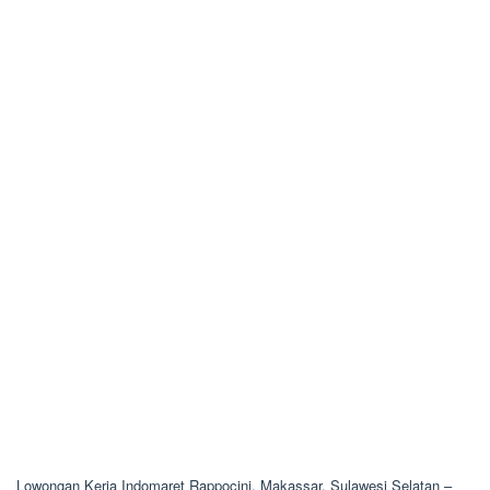
Lowongan Kerja Indomaret Rappocini, Makassar, Sulawesi Selatan –