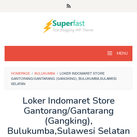
Loncat
ke
konten
MENU
HOMEPAGE
/
BULUKUMBA
/
LOKER INDOMARET STORE
GANTORANG/GANTARANG (GANGKING), BULUKUMBA,SULAWESI
SELATAN
Loker Indomaret Store
Gantorang/Gantarang
(Gangking),
Bulukumba,Sulawesi Selatan