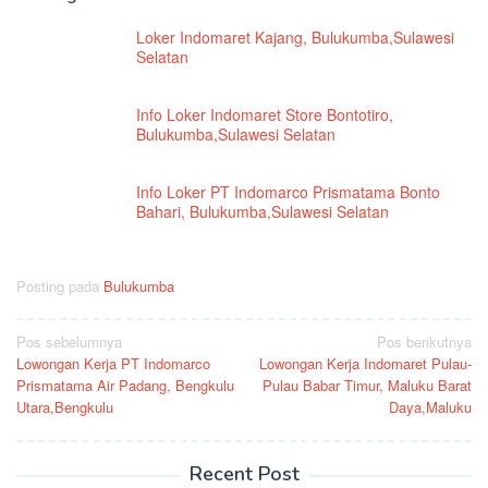
Loker Indomaret Kajang, Bulukumba,Sulawesi
Selatan
Info Loker Indomaret Store Bontotiro,
Bulukumba,Sulawesi Selatan
Info Loker PT Indomarco Prismatama Bonto
Bahari, Bulukumba,Sulawesi Selatan
Posting pada
Bulukumba
Navigasi
Pos sebelumnya
Pos berikutnya
Lowongan Kerja PT Indomarco
Lowongan Kerja Indomaret Pulau-
pos
Prismatama Air Padang, Bengkulu
Pulau Babar Timur, Maluku Barat
Utara,Bengkulu
Daya,Maluku
Recent Post