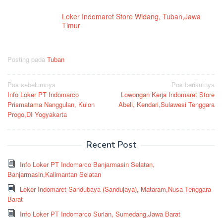
Loker Indomaret Store Widang, Tuban,Jawa
Timur
Posting pada
Tuban
Navigasi
Pos sebelumnya
Pos berikutnya
Info Loker PT Indomarco
Lowongan Kerja Indomaret Store
pos
Prismatama Nanggulan, Kulon
Abeli, Kendari,Sulawesi Tenggara
Progo,DI Yogyakarta
Recent Post
Info Loker PT Indomarco Banjarmasin Selatan,
Banjarmasin,Kalimantan Selatan
Loker Indomaret Sandubaya (Sandujaya), Mataram,Nusa Tenggara
Barat
Info Loker PT Indomarco Surian, Sumedang,Jawa Barat