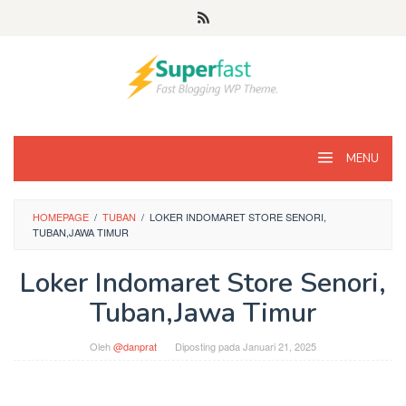
Loncat
ke
konten
MENU
HOMEPAGE
/
TUBAN
/
LOKER INDOMARET STORE SENORI,
TUBAN,JAWA TIMUR
Loker Indomaret Store Senori,
Tuban,Jawa Timur
Oleh
@danprat
Diposting pada
Januari 21, 2025