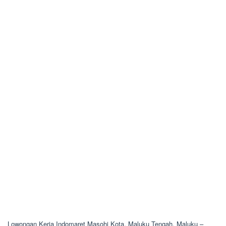
Lowongan Kerja Indomaret Masohi Kota, Maluku Tengah, Maluku –