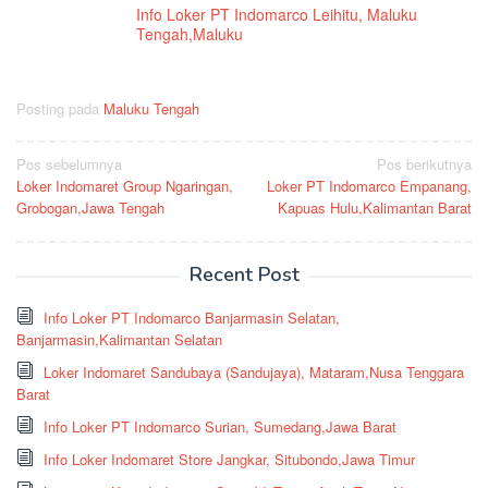
Info Loker PT Indomarco Leihitu, Maluku
Tengah,Maluku
Posting pada
Maluku Tengah
Navigasi
Pos sebelumnya
Pos berikutnya
Loker Indomaret Group Ngaringan,
Loker PT Indomarco Empanang,
pos
Grobogan,Jawa Tengah
Kapuas Hulu,Kalimantan Barat
Recent Post
Info Loker PT Indomarco Banjarmasin Selatan,
Banjarmasin,Kalimantan Selatan
Loker Indomaret Sandubaya (Sandujaya), Mataram,Nusa Tenggara
Barat
Info Loker PT Indomarco Surian, Sumedang,Jawa Barat
Info Loker Indomaret Store Jangkar, Situbondo,Jawa Timur