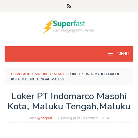
Loncat
ke
konten
MENU
HOMEPAGE
/
MALUKU TENGAH
/
LOKER PT INDOMARCO MASOHI
KOTA, MALUKU TENGAH,MALUKU
Loker PT Indomarco Masohi
Kota, Maluku Tengah,Maluku
Oleh
@danprat
Diposting pada
Desember 1, 2024