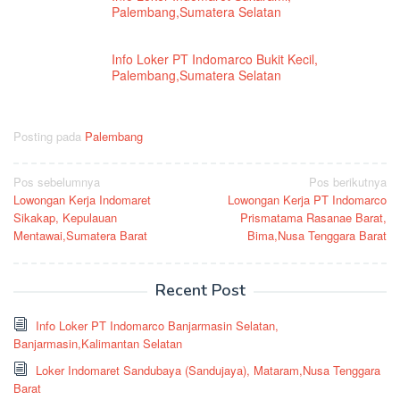
Palembang,Sumatera Selatan
Info Loker PT Indomarco Bukit Kecil,
Palembang,Sumatera Selatan
Posting pada
Palembang
Navigasi
Pos sebelumnya
Pos berikutnya
Lowongan Kerja Indomaret
Lowongan Kerja PT Indomarco
pos
Sikakap, Kepulauan
Prismatama Rasanae Barat,
Mentawai,Sumatera Barat
Bima,Nusa Tenggara Barat
Recent Post
Info Loker PT Indomarco Banjarmasin Selatan,
Banjarmasin,Kalimantan Selatan
Loker Indomaret Sandubaya (Sandujaya), Mataram,Nusa Tenggara
Barat