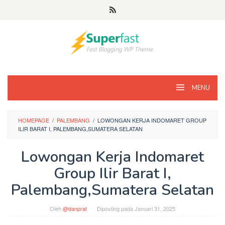
Loncat
ke
konten
MENU
HOMEPAGE
/
PALEMBANG
/
LOWONGAN KERJA INDOMARET GROUP
ILIR BARAT I, PALEMBANG,SUMATERA SELATAN
Lowongan Kerja Indomaret
Group Ilir Barat I,
Palembang,Sumatera Selatan
Oleh
@danprat
Diposting pada
Januari 31, 2025