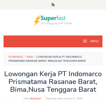
Loncat
ke
konten
MENU
HOMEPAGE
/
BIMA
/
LOWONGAN KERJA PT INDOMARCO
PRISMATAMA RASANAE BARAT, BIMA,NUSA TENGGARA BARAT
Lowongan Kerja PT Indomarco
Prismatama Rasanae Barat,
Bima,Nusa Tenggara Barat
Oleh
@danprat
Diposting pada
Januari 31, 2025