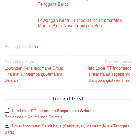
Tenggara Barat
Lowongan Kerja PT Indomarco Prismatama
Monta, Bima,Nusa Tenggara Barat
Posting pada
Bima
Navigasi
Pos sebelumnya
Pos berikutnya
Lowongan Kerja Indomaret Group
Info Loker PT Indomarco
pos
Ilir Barat I, Palembang,Sumatera
Prismatama Tegaldlimo,
Selatan
Banyuwangi,Jawa Timur
Recent Post
Info Loker PT Indomarco Banjarmasin Selatan,
Banjarmasin,Kalimantan Selatan
Loker Indomaret Sandubaya (Sandujaya), Mataram,Nusa Tenggara
Barat