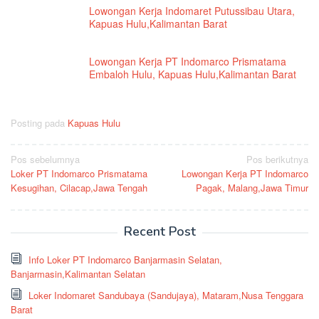
Lowongan Kerja Indomaret Putussibau Utara,
Kapuas Hulu,Kalimantan Barat
Lowongan Kerja PT Indomarco Prismatama
Embaloh Hulu, Kapuas Hulu,Kalimantan Barat
Posting pada
Kapuas Hulu
Navigasi
Pos sebelumnya
Pos berikutnya
Loker PT Indomarco Prismatama
Lowongan Kerja PT Indomarco
pos
Kesugihan, Cilacap,Jawa Tengah
Pagak, Malang,Jawa Timur
Recent Post
Info Loker PT Indomarco Banjarmasin Selatan,
Banjarmasin,Kalimantan Selatan
Loker Indomaret Sandubaya (Sandujaya), Mataram,Nusa Tenggara
Barat