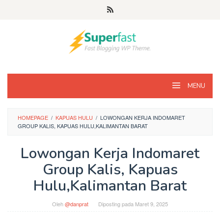
Loncat
ke
konten
MENU
HOMEPAGE
/
KAPUAS HULU
/
LOWONGAN KERJA INDOMARET
GROUP KALIS, KAPUAS HULU,KALIMANTAN BARAT
Lowongan Kerja Indomaret
Group Kalis, Kapuas
Hulu,Kalimantan Barat
Oleh
@danprat
Diposting pada
Maret 9, 2025