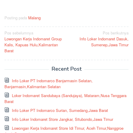
Posting pada
Malang
Navigasi
Pos sebelumnya
Pos berikutnya
Lowongan Kerja Indomaret Group
Info Loker Indomaret Dasuk,
pos
Kalis, Kapuas Hulu,Kalimantan
Sumenep,Jawa Timur
Barat
Recent Post
Info Loker PT Indomarco Banjarmasin Selatan,
Banjarmasin,Kalimantan Selatan
Loker Indomaret Sandubaya (Sandujaya), Mataram,Nusa Tenggara
Barat
Info Loker PT Indomarco Surian, Sumedang,Jawa Barat
Info Loker Indomaret Store Jangkar, Situbondo,Jawa Timur
Lowongan Kerja Indomaret Store Idi Timur, Aceh Timur,Nanggroe