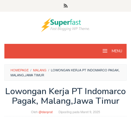
Loncat
ke
konten
MENU
HOMEPAGE
/
MALANG
/
LOWONGAN KERJA PT INDOMARCO PAGAK,
MALANG,JAWA TIMUR
Lowongan Kerja PT Indomarco
Pagak, Malang,Jawa Timur
Oleh
@danprat
Diposting pada
Maret 9, 2025