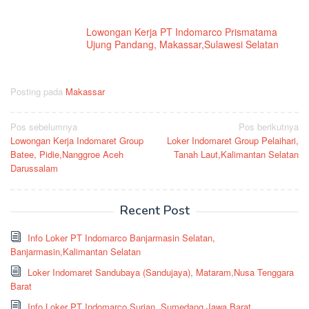
Lowongan Kerja PT Indomarco Prismatama
Ujung Pandang, Makassar,Sulawesi Selatan
Posting pada
Makassar
Navigasi
Pos sebelumnya
Pos berikutnya
Lowongan Kerja Indomaret Group
Loker Indomaret Group Pelaihari,
pos
Batee, Pidie,Nanggroe Aceh
Tanah Laut,Kalimantan Selatan
Darussalam
Recent Post
Info Loker PT Indomarco Banjarmasin Selatan,
Banjarmasin,Kalimantan Selatan
Loker Indomaret Sandubaya (Sandujaya), Mataram,Nusa Tenggara
Barat
Info Loker PT Indomarco Surian, Sumedang,Jawa Barat