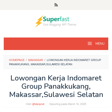
Loncat
ke
konten
MENU
HOMEPAGE
/
MAKASSAR
/
LOWONGAN KERJA INDOMARET GROUP
PANAKKUKANG, MAKASSAR,SULAWESI SELATAN
Lowongan Kerja Indomaret
Group Panakkukang,
Makassar,Sulawesi Selatan
Oleh
@danprat
Diposting pada
Maret 16, 2025